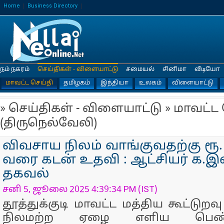
Home
Business Directory
நம் நகரம்
செய்திகள் - விளையாட்டு
சமையல்
சினிமா
வீடியோ
மாவட்ட செய்தி
தமிழகம்
இந்தியா
உலகம்
விளையாட்டு
» செய்திகள் - விளையாட்டு » மாவட்ட
(திருநெல்வேலி)
விவசாய நிலம் வாங்குவதற்கு ரூ.
வரை கடன் உதவி : ஆட்சியர் க.
தகவல்
சனி 5, ஜூலை 2025 4:39:34 PM (IST)
தூத்துக்குடி மாவட்ட மத்திய கூட்டுற
நிலமற்ற ஏழை எளிய பெண்