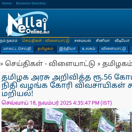
Home
Business Directory
நம் நகரம்
செய்திகள் - விளையாட்டு
சமையல்
சினிமா
வீடியோ
மாவட்ட செய்தி
தமிழகம்
இந்தியா
உலகம்
விளையாட்டு
» செய்திகள் - விளையாட்டு » தமிழகம
தமிழக அரசு அறிவித்த ரூ.56 க
நிதி வழங்க கோரி விவசாயிகள்
மறியல்!
செவ்வாய் 18, நவம்பர் 2025 4:35:47 PM (IST)