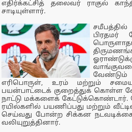
எதிர்க்கட்சித் தலைவர் ராகுல் காந
சாடியுள்ளார்.
சமீபத்தி
பிரதமர் ம
பொருளாதா
திருமணங்க
ஓராண்டு
வாங்குவத
வேண்டு
எரிபொருள், உரம் மற்றும் சம
பயன்பாட்டைக் குறைத்துக் கொள்ள வ
நாட்டு மக்களைக் கேட்டுக்கொண்டார்.
ரயில்களில் பயணிப்பது மற்றும் வீட்
செய்வது போன்ற சிக்கன நடவடிக்க
வலியுறுத்தினார்.