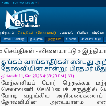
Home
Business Directory
நம் நகரம்
செய்திகள் - விளையாட்டு
சமையல்
சினிமா
வீடியோ
மாவட்ட செய்தி
தமிழகம்
இந்தியா
உலகம்
விளையாட்டு
» செய்திகள் - விளையாட்டு » இந்திய
தங்கம் வாங்காதீர்கள் என்பது அ
தோல்வியின் சான்று: பிரதமர் மீது
திங்கள் 11, மே 2026 4:39:29 PM (IST)
மேற்காசியப் போர் நெருக்கடி மற்
செலாவணி சேமிப்பைக் கருத்தில் க
மோடி வழங்கிய அறிவுரைகளைப் 
தோல்வியின் அடையாளம் எ