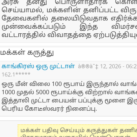
அரசு தனது பொருளாதாரக் கொள்
செய்யாமல், மக்களின் தனிப்பட்ட விருப
தேவைகளில் தலையிடுவதாக எதிர்க்கட்
முன்வைக்கப்படும் இந்த விமர்
வட்டாரத்தில் விவாதத்தை ஏற்படுத்தியு
மக்கள் கருத்து
காங்கிரஸ் ஒரு முட்டாள்
à®®à¯‡ 12, 2026 - 06:2
162.1*****
ஒரு மீன் விலை 100 ரூபாய் இருந்தால் வாங்
1000 முதல் 5000 ரூபாய்க்கு விற்றால் வாங
இத்தாலி முட்டா பையன் பப்புக்கு மூளை இர
பெரிய கோடீஸ்வரர் நினைப்பு.
மக்கள் பதிவு செய்யும் கருத்துகள் தண