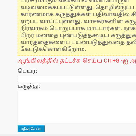
பிரசுரமாகும் வகையில் மென்பொருள்
வடிவமைக்கப்பட்டுள்ளது. தொழில்நுட்
காரணமாக கருத்துக்கள் பதிவாவதில் ச
ஏற்பட வாய்ப்புள்ளது. வாசகர்களின் கருத
நிர்வாகம் பொறுப்பாக மாட்டார்கள். நாக
பிறர் மனதை புண்படுத்தகூடிய கருத்து
வார்த்தைகளைப் பயன்படுத்துவதை தவிர்
கேட்டுக்கொள்கிறோம்.
ஆங்கிலத்தில் தட்டச்சு செய்ய Ctrl+G -ஐ அ
பெயர்:
கருத்து: