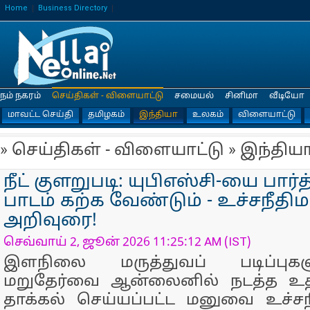
Home
Business Directory
நம் நகரம்
செய்திகள் - விளையாட்டு
சமையல்
சினிமா
வீடியோ
மாவட்ட செய்தி
தமிழகம்
இந்தியா
உலகம்
விளையாட்டு
» செய்திகள் - விளையாட்டு » இந்திய
நீட் குளறுபடி: யுபிஎஸ்சி-யை பார்த
பாடம் கற்க வேண்டும் - உச்சநீதி
அறிவுரை!
செவ்வாய் 2, ஜூன் 2026 11:25:12 AM (IST)
இளநிலை மருத்துவப் படிப்புகளு
மறுதேர்வை ஆன்லைனில் நடத்த உத
தாக்கல் செய்யப்பட்ட மனுவை உச்சந