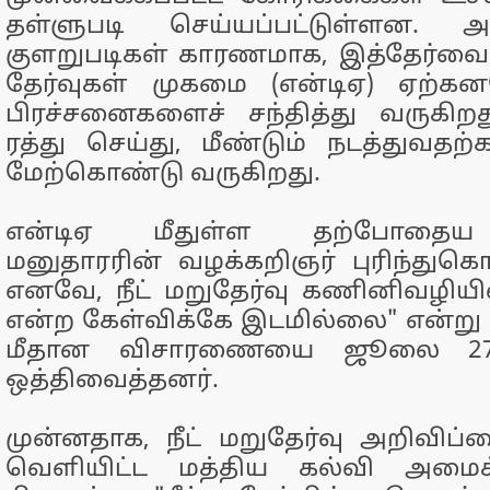
தள்ளுபடி செய்யப்பட்டுள்ளன. அ
குளறுபடிகள் காரணமாக, இத்தேர்வை 
தேர்வுகள் முகமை (என்டிஏ) ஏற்
பிரச்சனைகளைச் சந்தித்து வருகிறத
ரத்து செய்து, மீண்டும் நடத்துவ
மேற்கொண்டு வருகிறது.
என்டிஏ மீதுள்ள தற்போதைய
மனுதாரரின் வழக்கறிஞர் புரிந்துக
எனவே, நீட் மறுதேர்வு கணினிவழியில
என்ற கேள்விக்கே இடமில்லை" என்று கு
மீதான விசாரணையை ஜூலை 27-ஆ
ஒத்திவைத்தனர்.
முன்னதாக, நீட் மறுதேர்வு அறிவி
வெளியிட்ட மத்திய கல்வி அமைச்ச