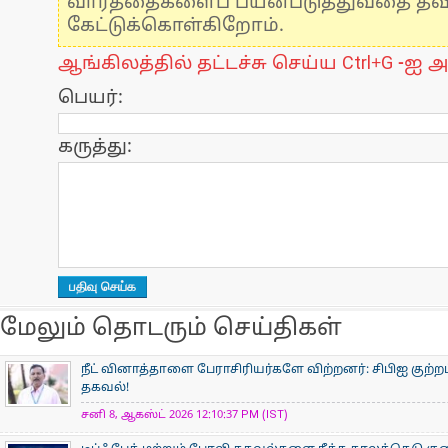
வார்த்தைகளைப் பயன்படுத்துவதை தவிர்
கேட்டுக்கொள்கிறோம்.
ஆங்கிலத்தில் தட்டச்சு செய்ய Ctrl+G -ஐ அ
பெயர்:
கருத்து:
மேலும் தொடரும் செய்திகள்
நீட் வினாத்தாளை பேராசிரியர்களே விற்றனர்: சிபிஐ குற்றப்
தகவல்!
சனி 8, ஆகஸ்ட் 2026 12:10:37 PM (IST)