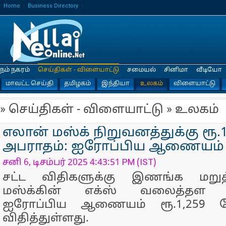
Home
Business Directory
நம் நகரம்
செய்திகள் - விளையாட்டு
சமையல்
சினிமா
வீடியோ
மாவட்ட செய்தி
தமிழகம்
இந்தியா
உலகம்
விளையாட்டு
» செய்திகள் - விளையாட்டு » உலகம்
எலான் மஸ்க் நிறுவனத்துக்கு ரூ.
அபராதம்: ஐரோப்பிய ஆணையம் 
சனி 6, டிசம்பர் 2025 4:43:51 PM (IST)
சட்ட விதிகளுக்கு இணங்க மறு
மஸ்க்கின் எக்ஸ் வலைத்தள நி
ஐரோப்பிய ஆணையம் ரூ.1,259 க
விதித்துள்ளது.