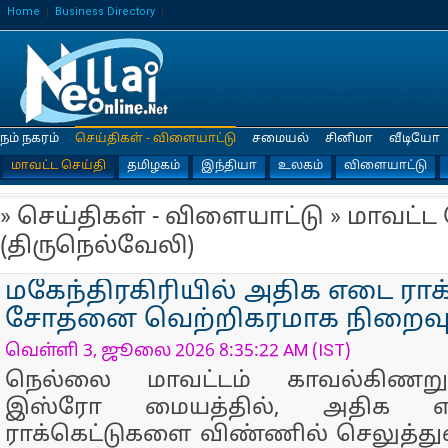
Home
Business Directory
நம் நகரம்
செய்திகள் - விளையாட்டு
சமையல்
சினிமா
வீடியோ
மாவட்ட செய்தி
தமிழகம்
இந்தியா
உலகம்
விளையாட்டு
» செய்திகள் - விளையாட்டு » மாவட்ட
(திருநெல்வேலி)
மகேந்திரகிரியில் அதிக எடை ராக
சோதனை வெற்றிகரமாக நிறைவு
வெள்ளி 3, ஜூலை 2026 8:35:22 AM (IST)
நெல்லை மாவட்டம் காவல்கிணறு 
இஸ்ரோ மையத்தில், அதிக
ராக்கெட்டுகளை விண்ணில் செலுத்து