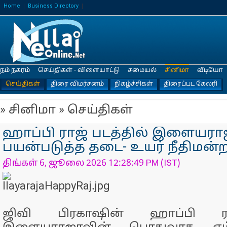
Home
Business Directory
நம் நகரம்
செய்திகள் - விளையாட்டு
சமையல்
சினிமா
வீடியோ
செய்திகள்
திரை விமர்சனம்
நிகழ்ச்சிகள்
திரைப்பட கேலரி
» சினிமா » செய்திகள்
ஹாப்பி ராஜ் படத்தில் இளையர
பயன்படுத்த தடை- உயர் நீதிமன்ற
திங்கள் 6, ஜூலை 2026 12:28:49 PM (IST)
ஜிவி பிரகாஷின் ஹாப்பி ரா