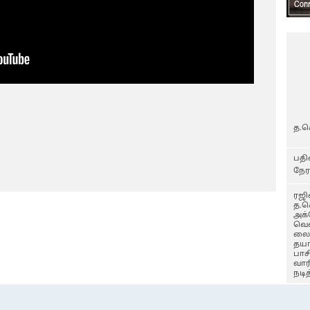
த.ச
பதி
நேர
ரஜ
த.
அக்
வெள
லை
தயா
பாச
வா
நடி