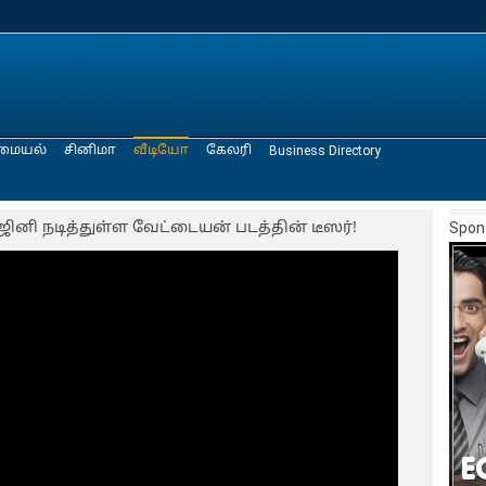
மையல்
சினிமா
வீடியோ
கேலரி
Business Directory
னி நடித்துள்ள வேட்டையன் படத்தின் டீஸர்!
Spon