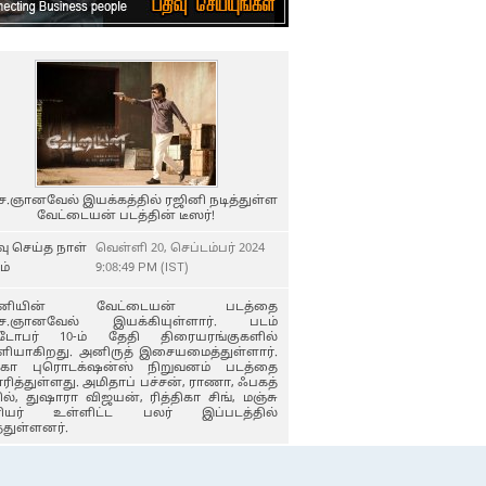
ெ.ஞானவேல் இயக்கத்தில் ரஜினி நடித்துள்ள
வேட்டையன் படத்தின் டீஸர்!
வு செய்த நாள்
வெள்ளி 20, செப்டம்பர் 2024
ம்
9:08:49 PM (IST)
ினியின் வேட்டையன் படத்தை
செ.ஞானவேல் இயக்கியுள்ளார். படம்
டோபர் 10-ம் தேதி திரையரங்குகளில்
ியாகிறது. அனிருத் இசையமைத்துள்ளார்.
கா புரொடக்‌ஷன்ஸ் நிறுவனம் படத்தை
ரித்துள்ளது. அமிதாப் பச்சன், ராணா, ஃபகத்
ில், துஷாரா விஜயன், ரித்திகா சிங், மஞ்சு
ரியர் உள்ளிட்ட பலர் இப்படத்தில்
த்துள்ளனர்.