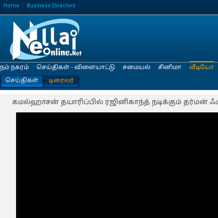
Home
Business Directory
நம் நகரம்
செய்திகள் - விளையாட்டு
சமையல்
சினிமா
வீடியோ
செய்திகள்
டிரைலர்
கமல்ஹாசன் தயாரிப்பில் ரஜினிகாந்த் நடிக்கும் தர்மன் ஃபர