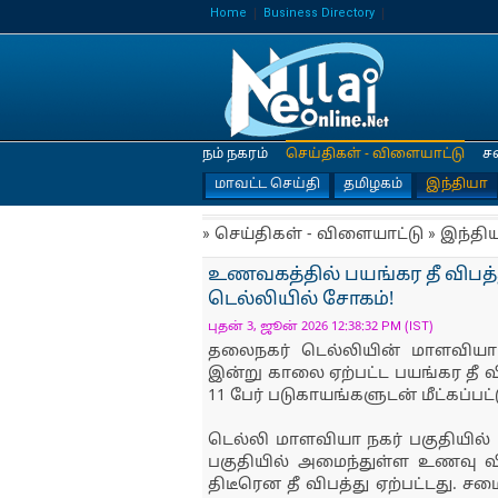
Home
Business Directory
நம் நகரம்
செய்திகள் - விளையாட்டு
ச
மாவட்ட செய்தி
தமிழகம்
இந்தியா
» செய்திகள் - விளையாட்டு » இந்தி
உணவகத்தில் பயங்கர தீ விபத்து:
டெல்லியில் சோகம்!
புதன் 3, ஜூன் 2026 12:38:32 PM (IST)
தலைநகர் டெல்லியின் மாளவியா 
இன்று காலை ஏற்பட்ட பயங்கர தீ விப
11 பேர் படுகாயங்களுடன் மீட்கப்ப
டெல்லி மாளவியா நகர் பகுதியில் 
பகுதியில் அமைந்துள்ள உணவு வ
திடீரென தீ விபத்து ஏற்பட்டது. ச