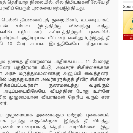
் தெரியாத நிலையில், சில நிமிடங்களிலேயே தீ
Spon
ரவிப் பெரும் புகையை ஏற்படுத்தியது.
்த டெல்லி தீயணைப்புத் துறையினர், உடனடியாகப்
ன் சம்பவ இடத்திற்கு விரைந்து வந்து
ளில் ஈடுபட்டனர். கட்டிடத்திற்குள் புகையில்
வீரர்கள் அதிரடியாக மீட்டனர். எனினும், இந்தத் தீ
க்கி 10 பேர் சம்பவ இடத்திலேயே பரிதாபமாக
ம் மூச்சுத் திணறலால் பாதிக்கப்பட்ட 11 பேரைத்
யினர் பத்திரமாக மீட்டு, அவசரச் சிகிச்சைக்காக
ள அரசு மருத்துவமனைக்கு அனுப்பி வைத்தனர்.
ல் மருத்துவர்கள் அவர்களுக்குத் தீவிர சிகிச்சை
ிக்கப்பட்டவர்கள் குணமடைந்து வழங்கும்
ன் அடிப்படையிலேயே, விபத்தின் போது உள்ளே
பிற முழுமையான விபரங்கள் தெரிய வரும் என
ர்.
யை முழுமையாக அணைக்கும் மற்றும் புகையைக்
ரமாக நடந்து வருகின்றன. இந்தத் தீ விபத்து
காரணம் உடனடியாகத் தெரிய வரவில்லை. இது