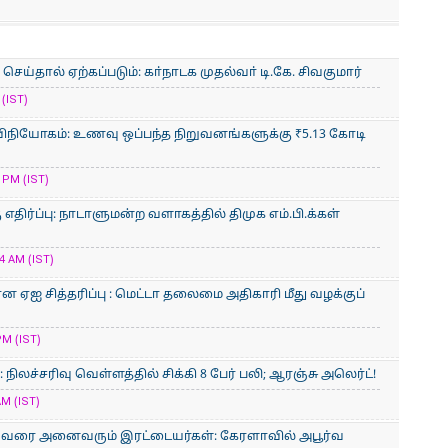
ய்தால் ஏற்கப்படும்: கா்நாடக முதல்வா் டி.கே. சிவகுமார்
(IST)
ிநியோகம்: உணவு ஒப்பந்த நிறுவனங்களுக்கு ₹5.13 கோடி
 PM (IST)
திர்ப்பு: நாடாளுமன்ற வளாகத்தில் திமுக எம்.பி.க்கள்
4 AM (IST)
ன ஏஐ சித்தரிப்பு : மெட்டா தலைமை அதிகாரி மீது வழக்குப்
PM (IST)
லச்சரிவு வெள்ளத்தில் சிக்கி 8 பேர் பலி; ஆரஞ்சு அலெர்ட்!
AM (IST)
் வரை அனைவரும் இரட்டையர்கள்: கேரளாவில் அபூர்வ