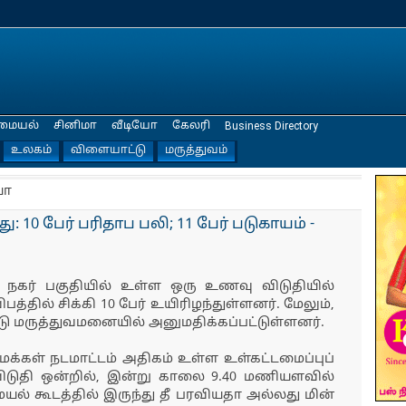
மையல்
சினிமா
வீடியோ
கேலரி
Business Directory
உலகம்
விளையாட்டு
மருத்துவம்
யா
 10 பேர் பரிதாப பலி; 11 பேர் படுகாயம் -
நகர் பகுதியில் உள்ள ஒரு உணவு விடுதியில்
த்தில் சிக்கி 10 பேர் உயிரிழந்துள்ளனர். மேலும்,
ட்டு மருத்துவமனையில் அனுமதிக்கப்பட்டுள்ளனர்.
மக்கள் நடமாட்டம் அதிகம் உள்ள உள்கட்டமைப்புப்
ிடுதி ஒன்றில், இன்று காலை 9.40 மணியளவில்
மையல் கூடத்தில் இருந்து தீ பரவியதா அல்லது மின்