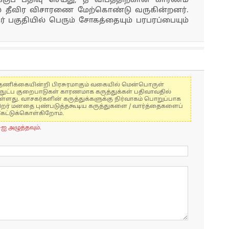
குப் பதிவு செய்து, தீ விபத்திற்கான காரணம்
ல் தீவிர விசாரணை மேற்கொண்டு வருகின்றனர்.
் பகுதியில் பெரும் சோகத்தையும் பரபரப்பையும்
கள் தணிக்கையின்றி பிரசுரமாகும் வகையில் மென்பொருள்
்நுட்ப குறைபாடுகள் காரணமாக கருத்துக்கள் பதிவாவதில்
ுள்ளது. வாசகர்களின் கருத்துக்களுக்கு நிர்வாகம் பொறுப்பாக
் பிறர் மனதை புண்படுத்தகூடிய கருத்துகளை / வார்த்தைகளைப்
கேட்டுக்கொள்கிறோம்.
-ஐ அழுத்தவும்.