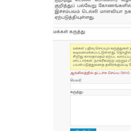
குறித்து டெல்லி போலீஸார் வழக்
குறித்துப் பல்வேறு கோணங்களி
இச்சம்பவம் டெல்லி மாளவியா நகர
ஏற்படுத்தியுள்ளது.
மக்கள் கருத்து
மக்கள் பதிவு செய்யும் கருத்து
வடிவமைக்கப்பட்டுள்ளது. தொழில
சிறிது காலதாமதம் ஏற்பட வாய்ப்ப
மாட்டார்கள். நாகரீகமற்ற மற்றும
பயன்படுத்துவதை தவிர்க்கும்படி 
ஆங்கிலத்தில் தட்டச்சு செய்ய Ctrl+G 
பெயர்:
கருத்து: