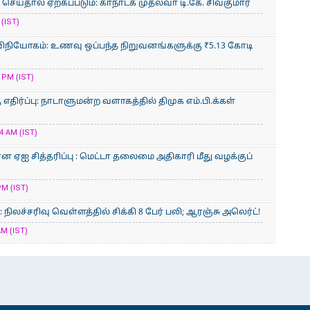
ய்தால் ஏற்கப்படும்: கா்நாடக முதல்வா் டி.கே. சிவகுமார்
(IST)
ிநியோகம்: உணவு ஒப்பந்த நிறுவனங்களுக்கு ₹5.13 கோடி
 PM (IST)
திர்ப்பு: நாடாளுமன்ற வளாகத்தில் திமுக எம்.பி.க்கள்
4 AM (IST)
ன ஏஐ சித்தரிப்பு : மெட்டா தலைமை அதிகாரி மீது வழக்குப்
PM (IST)
லச்சரிவு வெள்ளத்தில் சிக்கி 8 பேர் பலி; ஆரஞ்சு அலெர்ட்!
AM (IST)