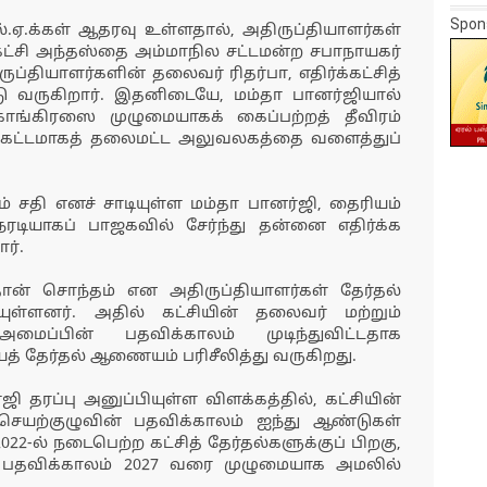
Spon
ஏ.க்கள் ஆதரவு உள்ளதால், அதிருப்தியாளர்கள்
க்கட்சி அந்தஸ்தை அம்மாநில சட்டமன்ற சபாநாயகர்
ுப்தியாளர்களின் தலைவர் ரிதர்பா, எதிர்க்கட்சித்
ு வருகிறார். இதனிடையே, மம்தா பானர்ஜியால்
 காங்கிரஸை முழுமையாகக் கைப்பற்றத் தீவிரம்
ுதற்கட்டமாகத் தலைமட்ட அலுவலகத்தை வளைத்துப்
 சதி எனச் சாடியுள்ள மம்தா பானர்ஜி, தைரியம்
ேரடியாகப் பாஜகவில் சேர்ந்து தன்னை எதிர்க்க
ர்.
்தான் சொந்தம் என அதிருப்தியாளர்கள் தேர்தல்
யுள்ளனர். அதில் கட்சியின் தலைவர் மற்றும்
ைப்பின் பதவிக்காலம் முடிந்துவிட்டதாக
் தேர்தல் ஆணையம் பரிசீலித்து வருகிறது.
ி தரப்பு அனுப்பியுள்ள விளக்கத்தில், கட்சியின்
செயற்குழுவின் பதவிக்காலம் ஐந்து ஆண்டுகள்
2022-ல் நடைபெற்ற கட்சித் தேர்தல்களுக்குப் பிறகு,
் பதவிக்காலம் 2027 வரை முழுமையாக அமலில்