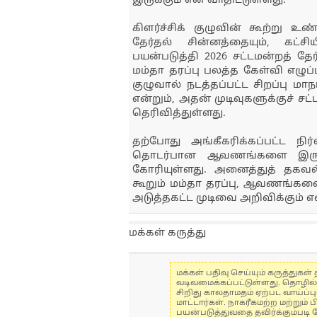
இருக்கும் என வாதிட்டுள்ளது.
கிளர்ச்சிக் குழுவின் கூற்று உண
தேர்தல் சின்னத்தையும், கட்ச
பயன்படுத்தி 2026 சட்டமன்றத் தே
மம்தா தரப்பு பலத்த கேள்வி எழுப்ப
குழுவால் நடத்தப்பட்ட சிறப்பு ம
என்றும், அதன் முடிவுகளுக்குச் சட்
தெரிவித்துள்ளது.
தற்போது அங்கீகரிக்கப்பட்ட நிர
தொடர்பான ஆவணங்களை இரு அ
கோரியுள்ளது. அனைத்துத் தகவ
கூறும் மம்தா தரப்பு, ஆவணங்க
அடுத்தகட்ட முடிவை அறிவிக்கும் எ
மக்கள் கருத்து
மக்கள் பதிவு செய்யும் கருத்து
வடிவமைக்கப்பட்டுள்ளது. தொழில
சிறிது காலதாமதம் ஏற்பட வாய்ப்ப
மாட்டார்கள். நாகரீகமற்ற மற்றும
பயன்படுத்துவதை தவிர்க்கும்படி 