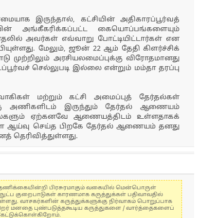
்மையாக இருந்தால், கட்சியின் அதிகாரப்பூர்வத்
ியின் அங்கீகரிக்கப்பட்ட கையொப்பங்களையும்
ர்தலில் அவர்கள் எவ்வாறு போட்டியிட்டார்கள் என
ியுள்ளது. மேலும், ஜூன் 22 ஆம் தேதி கிளர்ச்சிக்
ாநாடு முற்றிலும் அரசியலமைப்புக்கு விரோதமானது
டப்பூர்வச் செல்லுபடி இல்லை என்றும் மம்தா தரப்பு
்வாகிகள் மற்றும் கட்சி அமைப்புத் தேர்தல்கள்
ணிகளிடம் இருந்தும் தேர்தல் ஆணையம்
ல்களும் ஏற்கனவே ஆணையத்திடம் உள்ளதாகக்
ளை ஆய்வு செய்த பிறகே தேர்தல் ஆணையம் தனது
னத் தெரிவித்துள்ளது.
கள் தணிக்கையின்றி பிரசுரமாகும் வகையில் மென்பொருள்
்நுட்ப குறைபாடுகள் காரணமாக கருத்துக்கள் பதிவாவதில்
ுள்ளது. வாசகர்களின் கருத்துக்களுக்கு நிர்வாகம் பொறுப்பாக
் பிறர் மனதை புண்படுத்தகூடிய கருத்துகளை / வார்த்தைகளைப்
கேட்டுக்கொள்கிறோம்.