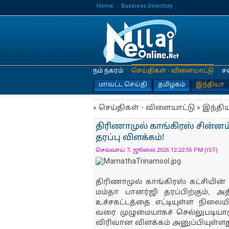
Home
Business Directory
நம் நகரம்
செய்திகள் - விளையாட்டு
ச
மாவட்ட செய்தி
தமிழகம்
இந்தியா
» செய்திகள் - விளையாட்டு » இந்தி
திரிணாமுல் காங்கிரஸ் சின்னம
தரப்பு விளக்கம்!
செவ்வாய் 7, ஜூலை 2026 12:22:56 PM (IST)
திரிணாமுல் காங்கிரஸ் கட்சியின்
மம்தா பானர்ஜி தரப்பிற்கும், அ
உச்சகட்டத்தை எட்டியுள்ள நிலைய
வரை முழுமையாகச் செல்லுபடியாகு
விரிவான விளக்கம் அனுப்பியுள்ளத