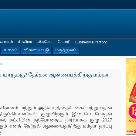
மையல்
சினிமா
வீடியோ
கேலரி
Business Directory
உலகம்
விளையாட்டு
மருத்துவம்
யா
் யாருக்கு? தேர்தல் ஆணையத்திற்கு மம்தா
 சின்னம் மற்றும் அதிகாரத்தைக் கைப்பற்றுவதில்
திருப்தியாளர்கள் குழுவிற்கும் இடையே மோதல்
ில், கட்சியின் தற்போதைய நிர்வாகக் குழு 2027
ம் எனத் தேர்தல் ஆணையத்திற்கு மம்தா தரப்பு
ு.