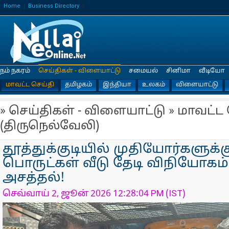
Home
Business Directory
நம் நகரம்
செய்திகள் - விளையாட்டு
சமையல்
சினிமா
வீடியோ
மாவட்ட செய்தி
தமிழகம்
இந்தியா
உலகம்
விளையாட்டு
» செய்திகள் - விளையாட்டு » மாவட்ட
(திருநெல்வேலி)
தூத்துக்குடியில் முதியோர்களுக்
பொருட்கள் வீடு தேடி விநியோகம்
அசத்தல்!
செவ்வாய் 2, ஜூன் 2026 12:28:04 PM (IST)