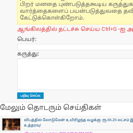
பிறர் மனதை புண்படுத்தகூடிய கருத்து
வார்த்தைகளைப் பயன்படுத்துவதை தவிர்
கேட்டுக்கொள்கிறோம்.
ஆங்கிலத்தில் தட்டச்சு செய்ய Ctrl+G -ஐ அ
பெயர்:
கருத்து:
மேலும் தொடரும் செய்திகள்
விபத்தில் லோடுமேன் உயிரிழந்த வழக்கு: ரூ.66.26 லட்சம் இ
உத்தரவு!