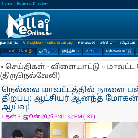
Home
Business Directory
நம் நகரம்
செய்திகள் - விளையாட்டு
சமையல்
சினிமா
வீடியோ
மாவட்ட செய்தி
தமிழகம்
இந்தியா
உலகம்
விளையாட்டு
» செய்திகள் - விளையாட்டு » மாவட்ட
(திருநெல்வேலி)
நெல்லை மாவட்டத்தில் நாளை பள
திறப்பு: ஆட்சியர் ஆனந்த் மோகன்
ஆய்வு!
புதன் 3, ஜூன் 2026 3:41:32 PM (IST)