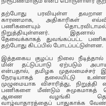
நிரூபணமாகும் எனப் பொருளாளர் குறிப்
தற்போது பரவியுள்ள தவறான 
காரணமாக, அதிகாரிகள் எவ்வி
பணிகளையும் தொடரவிடாமல
நிறுத்தியுள்ளனர். இதனால
தேவைக்காகத் துவங்கப்பட்ட பணி
தற்போது கிடப்பில் போடப்பட்டுள்ளன.
இத்தகைய குழப்ப நிலை நீடித்தா
மின் தட்டுப்பாடு ஏற்படும் அபா
என்பதால், தமிழக முதலமைச்சர் இவ
நேரடியாகத் தலையிட்டு உண
முழுமையாக விசாரித்து, நிறுத்தி வ
பணிகளை மீண்டும் சுமுகமாகத்
ஆணை வழங்கி தொழிலா
வாழ்வாதாரத்தைப் பாதுகாக்க வேண