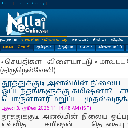
Home
Business Directory
நம் நகரம்
செய்திகள் - விளையாட்டு
சமையல்
சினிமா
வீடியோ
மாவட்ட செய்தி
தமிழகம்
இந்தியா
உலகம்
விளையாட்டு
» செய்திகள் - விளையாட்டு » மாவட்ட
(திருநெல்வேலி)
தூத்துக்குடி அனல்மின் நிலைய
ஒப்பந்தங்களுக்கு கமிஷனா? – சங
பொருளாளர் மறுப்பு - முதல்வருக்க
புதன் 3, ஜூன் 2026 11:14:48 AM (IST)
தூத்துக்குடி அனல்மின் நிலைய ஒப்ப
எவ்வித கமிஷன் தொகையும் 