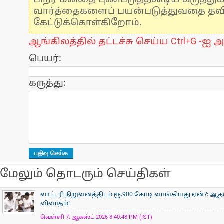
பிறர் மனதை புண்படுத்தகூடிய கருத்து
வார்த்தைகளைப் பயன்படுத்துவதை தவிர்
கேட்டுக்கொள்கிறோம்.
ஆங்கிலத்தில் தட்டச்சு செய்ய Ctrl+G -ஐ அ
பெயர்:
கருத்து:
மேலும் தொடரும் செய்திகள்
லாட்டரி நிறுவனத்திடம் ரூ.900 கோடி வாங்கியது ஏன்?: 
விவாதம்!
வெள்ளி 7, ஆகஸ்ட் 2026 8:40:48 PM (IST)