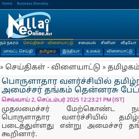
Home
Business Directory
நம் நகரம்
செய்திகள் - விளையாட்டு
சமையல்
சினிமா
வீடியோ
மாவட்ட செய்தி
தமிழகம்
இந்தியா
உலகம்
விளையாட்டு
» செய்திகள் - விளையாட்டு » தமிழகம
பொருளாதார வளர்ச்சியில் தமிழ
அமைச்சர் தங்கம் தென்னரசு பேட்
செவ்வாய் 2, செப்டம்பர் 2025 12:23:21 PM (IST)
முதலமைச்சர் மேற்கொண்ட நடவ
பொருளாதார வளர்ச்சியில் தமி
படைத்துள்ளது என்று அமைச்சர் தங
கூறினார்.