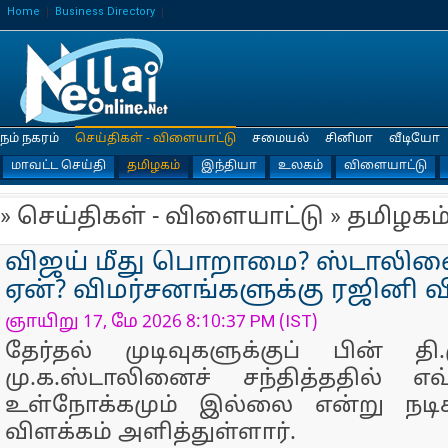
Home
Business Directory
நம் நகரம்
செய்திகள் - விளையாட்டு
சமையல்
சினிமா
வீடியோ
மாவட்ட செய்தி
தமிழகம்
இந்தியா
உலகம்
விளையாட்டு
» செய்திகள் - விளையாட்டு » தமிழகம
விஜய் மீது பொறாமை? ஸ்டாலினை
ஏன்? விமர்சனங்களுக்கு ரஜினி வ
ஞாயிறு 17, மே 2026 8:10:37 PM (IST)
தேர்தல் முடிவுகளுக்குப் பின் த
மு.க.ஸ்டாலினைச் சந்தித்ததில் எ
உள்நோக்கமும் இல்லை என்று நடிகர
விளக்கம் அளித்துள்ளார்.