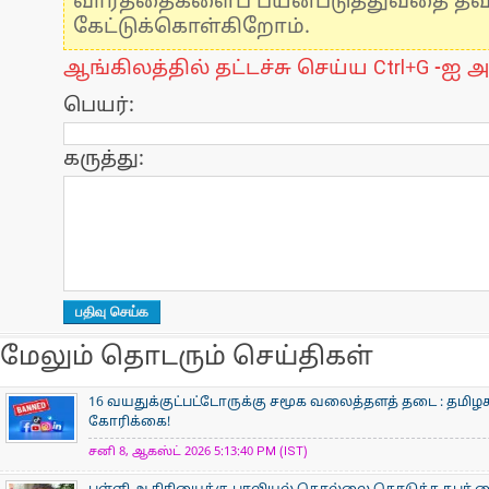
வார்த்தைகளைப் பயன்படுத்துவதை தவிர்
கேட்டுக்கொள்கிறோம்.
ஆங்கிலத்தில் தட்டச்சு செய்ய Ctrl+G -ஐ அ
பெயர்:
கருத்து:
மேலும் தொடரும் செய்திகள்
16 வயதுக்குட்பட்டோருக்கு சமூக வலைத்தளத் தடை : தமிழக
கோரிக்கை!
சனி 8, ஆகஸ்ட் 2026 5:13:40 PM (IST)