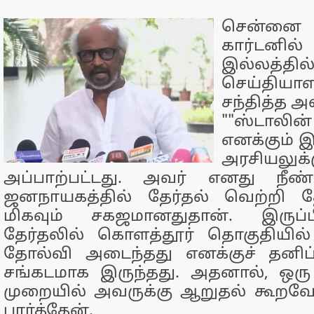
சென்
கார்டனி
இல்லத்தில
செய்தியாள
சந்தித்த அ
""ஸ்டாலி
எனக்கும் 
அரசியலுக்
அப்பாற்பட்டது. அவர் எனது நீண
ஜனநாயகத்தில் தேர்தல் வெற்றி 
மிகவும் சகஜமானதுதான். இருப்ப
தேர்தலில் கொளத்தூர் தொகுதியில்
தோல்வி அடைந்தது எனக்குச் தனிப்
சங்கடமாக இருந்தது. அதனால், ஒர
முறையில் அவருக்கு ஆறுதல் கூறவே
பார்த்தேன்.