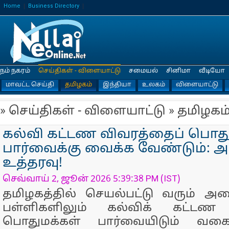
Home
Business Directory
நம் நகரம்
செய்திகள் - விளையாட்டு
சமையல்
சினிமா
வீடியோ
மாவட்ட செய்தி
தமிழகம்
இந்தியா
உலகம்
விளையாட்டு
» செய்திகள் - விளையாட்டு » தமிழகம
கல்வி கட்டண விவரத்தைப் பொது
பார்வைக்கு வைக்க வேண்டும்: அர
உத்தரவு!
செவ்வாய் 2, ஜூன் 2026 5:39:38 PM (IST)
தமிழகத்தில் செயல்பட்டு வரும் அ
பள்ளிகளிலும் கல்விக் கட்டண
பொதுமக்கள் பார்வையிடும் வகைய