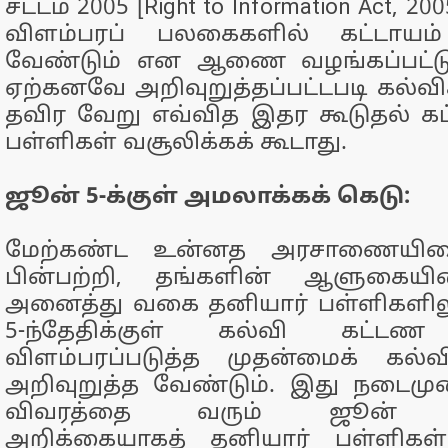
சட்டம் 2005 [Right to Information Act, 2
விளம்பரப் பலகைகளில் கட்டாயம் க
வேண்டும் என ஆணை வழங்கப்பட்டுள
ஏற்கனவே அறிவுறுத்தப்பட்டபடி கல்வி
தவிர வேறு எவ்வித இதர கூடுதல் க
பள்ளிகள் வசூலிக்கக் கூடாது.
ஜூன் 5-க்குள் அமலாக்கக் கெடு:
மேற்கண்ட உன்னத அரசாணையின
பின்பற்றி, தங்களின் ஆளுகையி
அனைத்து வகை தனியார் பள்ளிகளிலு
5-ந்தேதிக்குள் கல்வி கட்ட
விளம்பரப்படுத்த முதன்மைக் கல்
அறிவுறுத்த வேண்டும். இது நடைமுறை
விவரத்தை வரும் ஜூன் 10-ந
அறிக்கையாகத் தனியார் பள்ளிகள்