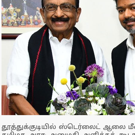
தூத்துக்குடியில் ஸ்டெர்லைட் ஆலை ம