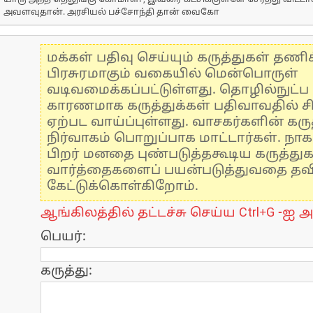
யாரு அந்த தெலுங்கு கோமாளி , இவரை கட்சிக்குள்ளே சேர்த்து விட்ட
அவளவுதான். அரசியல் பச்சோந்தி தான் வைகோ
மக்கள் பதிவு செய்யும் கருத்துகள் தண
பிரசுரமாகும் வகையில் மென்பொருள்
வடிவமைக்கப்பட்டுள்ளது. தொழில்நுட்
காரணமாக கருத்துக்கள் பதிவாவதில் ச
ஏற்பட வாய்ப்புள்ளது. வாசகர்களின் கருத
நிர்வாகம் பொறுப்பாக மாட்டார்கள். நாக
பிறர் மனதை புண்படுத்தகூடிய கருத்து
வார்த்தைகளைப் பயன்படுத்துவதை தவிர்
கேட்டுக்கொள்கிறோம்.
ஆங்கிலத்தில் தட்டச்சு செய்ய Ctrl+G -ஐ அ
பெயர்:
கருத்து: