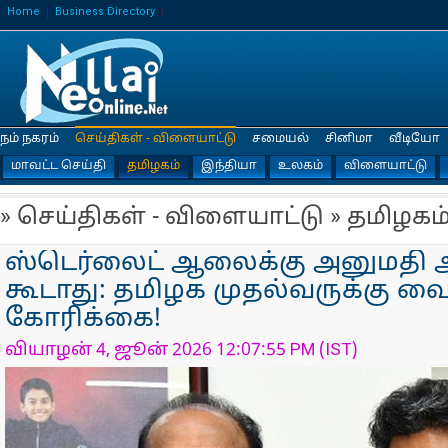
Home
Business Directory
நம் நகரம்
செய்திகள் - விளையாட்டு
சமையல்
சினிமா
வீடியோ
மாவட்ட செய்தி
தமிழகம்
இந்தியா
உலகம்
விளையாட்டு
» செய்திகள் - விளையாட்டு » தமிழகம
ஸ்டெர்லைட் ஆலைக்கு அனுமதி அ
கூடாது: தமிழக முதல்வருக்கு வ
கோரிக்கை!
வியாழன் 4, ஜூன் 2026 12:07:55 PM (IST)