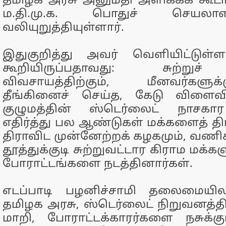
தமிழக அரசு அனுமதி அளிக்கக் கூடா
ம.தி.மு.க. பொதுச் செய
வலியுறுத்தியுள்ளார்.
இதுகுறித்து அவர் வெளியிட்டுள்
கூறியிருப்பதாவது: சுற்றுச் 
விவசாயத்திற்கும், மீனவர்களுக
தீங்கினைச் செய்த, கேடு விளைவ
குழுமத்தின் ஸ்டெர்லைட் நாசக
எதிர்த்து பல ஆண்டுகள் மக்களைத் திரட
திராவிட முன்னேற்றக் கழகமும், வணிக
தூத்துக்குடி சுற்றுவட்டார கிராம மக
போராட்டங்களை நடத்தினார்கள்.
எடப்பாடி பழனிச்சாமி தலைமைய
தமிழக அரசு, ஸ்டெர்லைட் நிறுவனத்தி
மாறி, போராட்டக்காரர்களை நசுக்கு