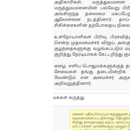
அதிகாரிகள், மருத்துவமனை
மருத்துவமனையின் பல்வேறு பிரி
அங்கிருந்த தலைமை மகப்பேறு
ஆலோசனை நடத்தினார். தாய்-
சிகிச்சைகளின் தற்போதைய நிலை குற
உள்நோயாளிகள் பிரிவு, பிரசவித்த
சென்ற முதலமைச்சர் விஜய், அங்கு 
குழந்தைகளுக்கு வழங்கப்படும் ம
குறித்து நேரடியாகக் கேட்டறிந்து 
ஏழை, எளிய பொதுமக்களுக்குத் த
சேவைகள் தங்கு தடையின்றிக் 
வேண்டும் என அமைச்சர் அருண்
அறிவுறுத்தினார்.
மக்கள் கருத்து
மக்கள் பதிவு செய்யும் கருத்து
வடிவமைக்கப்பட்டுள்ளது. தொழில
சிறிது காலதாமதம் ஏற்பட வாய்ப்ப
மாட்டார்கள். நாகரீகமற்ற மற்றும