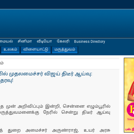
மையல்
சினிமா
வீடியோ
கேலரி
Business Directory
உலகம்
விளையாட்டு
மருத்துவம்
ம்
ல் முதலமைச்சர் விஜய் திடீர் ஆய்வு:
தரவு!
 முன் அறிவிப்பும் இன்றி, சென்னை எழும்பூரில்
த்துவமனைக்கு நேரில் சென்று திடீர் ஆய்வு
த் துறை அமைச்சர் அருண்ராஜ், உயர் அரசு