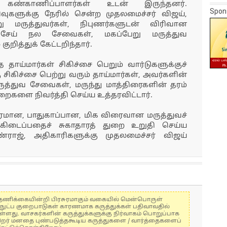
 கண்காணிப்பாளர்கள் உடன் இருந்தனர்.
Spon
வுகளுக்கு நேரில் சென்ற முதலமைச்சர் விஜய்,
 மருத்துவர்கள், நிபுணர்களுடன் விரிவான
சேய் நல சேவைகள், மகப்பேறு மருத்துவ
ித்துக் கேட்டறிந்தார்.
 தாய்மார்கள் சிகிச்சை பெறும் வார்டுகளுக்குச்
சிகிச்சை பெற்று வரும் தாய்மார்கள், அவர்களின்
ருத்துவ சேவைகள், மருந்து மாத்திரைகளின் தரம்
குறைகளை நிவர்த்தி செய்ய உத்தரவிட்டார்.
ரமான, பாதுகாப்பான, மிக விரைவான மருத்துவச்
கிடைப்பதைச் சுகாதாரத் துறை உறுதி செய்ய
ராஜ், அதிகாரிகளுக்கு முதலமைச்சர் விஜய்
கள் தணிக்கையின்றி பிரசுரமாகும் வகையில் மென்பொருள்
்நுட்ப குறைபாடுகள் காரணமாக கருத்துக்கள் பதிவாவதில்
ுள்ளது. வாசகர்களின் கருத்துக்களுக்கு நிர்வாகம் பொறுப்பாக
் பிறர் மனதை புண்படுத்தகூடிய கருத்துகளை / வார்த்தைகளைப்