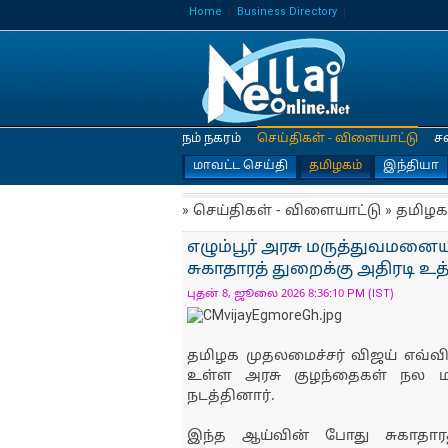
Home
Business Directory
நம் நகரம்
செய்திகள் - விளையாட்டு
ச
மாவட்ட செய்தி
தமிழகம்
இந்தியா
» செய்திகள் - விளையாட்டு » தமிழக
எழும்பூர் அரசு மருத்துவமனையி
சுகாதாரத் துறைக்கு அதிரடி உத்
புதன் 8, ஜூலை 2026 8:36:10 PM (IST)
தமிழக முதலமைச்சர் விஜய் எவ்வித
உள்ள அரசு குழந்தைகள் நல மரு
நடத்தினார்.
இந்த ஆய்வின் போது சுகாதார