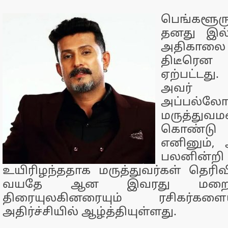
பெங்களூ
தனது இல்
அதிகாலை தி
திடீரென
ஏற்பட்ட
அவர் சி
அப்பல்ல
மருத்துவம
கொண்டு செ
எனினும், 
பலனின
உயிரிழந்ததாக மருத்துவர்கள் தெரிவி
வயதே ஆன இவரது மறைவ
திரையுலகினரையும் ரசிகர்களை
அதிர்ச்சியில் ஆழ்த்தியுள்ளது.