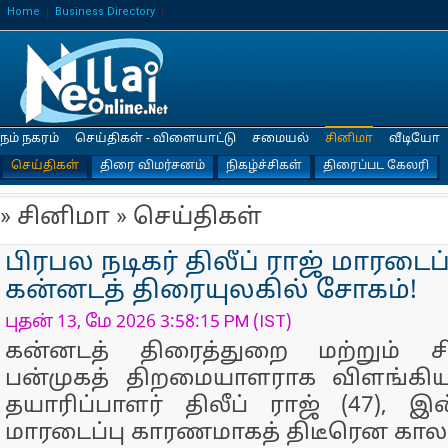
Home
Business Directory
நம் நகரம்
செய்திகள் - விளையாட்டு
சமையல்
சினிமா
வீடியோ
செய்திகள்
திரை விமர்சனம்
நிகழ்ச்சிகள்
திரைப்பட கேலரி
» சினிமா » செய்திகள்
பிரபல நடிகர் திலீப் ராஜ் மாரடைப
கன்னடத் திரையுலகில் சோகம்!
புதன் 13, மே 2026 3:58:15 PM (IST)
கன்னடத் திரைத்துறை மற்றும் சி
பன்முகத் திறமையாளராக விளங்கிய 
தயாரிப்பாளர் திலீப் ராஜ் (47),
மாரடைப்பு காரணமாகத் திடீரென கால