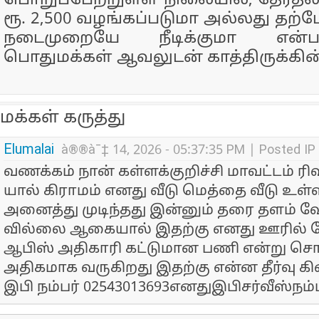
பொறுப்பேற்றுள்ள நிலையில், தேர்தல் 
ரூ. 2,500 வழங்கப்படுமா அல்லது தற்
நடைமுறையே நீடிக்குமா என
பொதுமக்கள் ஆவலுடன் காத்திருக்கின
மக்கள் கருத்து
Elumalai
à®®à¯‡ 14, 2026 - 05:37:35 PM | Posted IP
வணக்கம் நான் கள்ளக்குறிச்சி மாவட்டம் ர
யால் கிராமம் எனது வீடு மெத்தை வீடு உள
அனைத்து முடிந்தது இன்னும் தரை தளம் வ
வில்லை ஆகையால் இதற்கு எனது ஊரில் வே
ஆபிஸ் அதிகாரி கட்டுமான பணி என்று சொல்
அதிகமாக வருகிறது இதற்கு என்ன தீர்வு கி
இபி நம்பர் 02543013693எனதுஇபிசர்வீஸ்நம்