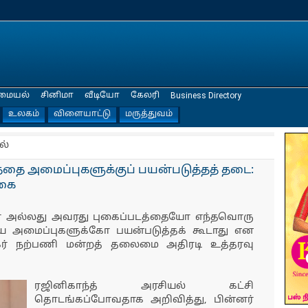
மையல்
சினிமா
வீடியோ
கேலரி
Business Directory
உலகம்
விளையாட்டு
மருத்துவம்
ல்
த்தை அமைப்புகளுக்குப் பயன்படுத்தத் தடை:
்கை
யோ அல்லது அவரது புகைப்படத்தையோ எந்தவொரு
ிய அமைப்புகளுக்கோ பயன்படுத்தக் கூடாது என
ிகர் நற்பணி மன்றத் தலைமை அதிரடி உத்தரவு
ரஜினிகாந்த் அரசியல் கட்சி
தொடங்கப்போவதாக அறிவித்து, பின்னர்