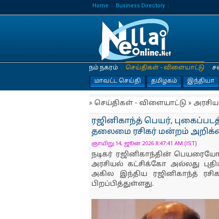
Home
Business Directory
நம் நகரம்
செய்திகள் - விளையாட்டு
ச
மாவட்ட செய்தி
தமிழகம்
இந்தியா
» செய்திகள் - விளையாட்டு » அரசிய
ரஜினிகாந்த் பெயர், புகைப்பட
தலைமை ரசிகர் மன்றம் அறிக
ஞாயிறு 14, ஜூன் 2026 8:47:41 AM (IST)
நடிகர் ரஜினிகாந்தின் பெயரை
அரசியல் கட்சிக்கோ அல்லது புத
அகில இந்திய ரஜினிகாந்த் ரச
பிறப்பித்துள்ளது.