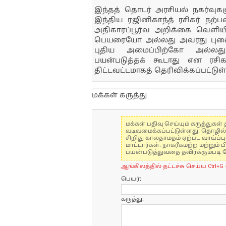
இந்தத் தொடர் அரசியல் நகர்வுகள
இந்திய ரஜினிகாந்த் ரசிகர் நற்
அதிகாரப்பூர்வ அறிக்கை வெளியிட
பெயரையோ அல்லது அவரது புகைப
புதிய அமைப்பிற்கோ அல்லத
பயன்படுத்தக் கூடாது என ரசிகர்
திட்டவட்டமாகத் தெரிவிக்கப்பட்டுள
மக்கள் கருத்து
மக்கள் பதிவு செய்யும் கருத்து
வடிவமைக்கப்பட்டுள்ளது. தொழில
சிறிது காலதாமதம் ஏற்பட வாய்ப்ப
மாட்டார்கள். நாகரீகமற்ற மற்றும
பயன்படுத்துவதை தவிர்க்கும்படி 
ஆங்கிலத்தில் தட்டச்சு செய்ய Ctrl+G 
பெயர்:
கருத்து: