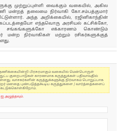
ுக்கு முற்றுப்புள்ளி வைக்கும் வகையில், அகில
பணி மன்றத் தலைமை நிர்வாகி கோ.சம்பத்குமார்
்டுள்ளார். அந்த அறிக்கையில், ரஜினிகாந்தின்
்படத்தையோ எந்தவொரு அரசியல் கட்சிக்கோ,
ு சங்கங்களுக்கோ எக்காரணம் கொண்டும்
 மன்ற நிர்வாகிகள் மற்றும் ரசிகர்களுக்குத்
்ளது.
கள் தணிக்கையின்றி பிரசுரமாகும் வகையில் மென்பொருள்
்நுட்ப குறைபாடுகள் காரணமாக கருத்துக்கள் பதிவாவதில்
ுள்ளது. வாசகர்களின் கருத்துக்களுக்கு நிர்வாகம் பொறுப்பாக
் பிறர் மனதை புண்படுத்தகூடிய கருத்துகளை / வார்த்தைகளைப்
கேட்டுக்கொள்கிறோம்.
-ஐ அழுத்தவும்.