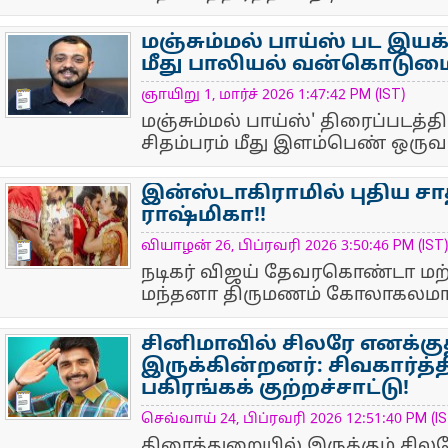
மஞ்சும்மல் பாய்ஸ் பட இயக்
மீது பாலியல் வன்கொடுமை 
NewsIcon
ஞாயிறு 1, மார்ச் 2026 1:47:42 PM (IST)
மஞ்சும்மல் பாய்ஸ்' திரைப்படத்த
சிதம்பரம் மீது இளம்பெண் ஒருவர் 
இன்ஸ்டாகிராமில் புதிய 
ராஷ்மிகா!!
NewsIcon
வியாழன் 26, பிப்ரவரி 2026 3:50:46 PM (IST)
நடிகர் விஜய் தேவரகொண்டா மற்
மந்தனா திருமணம் கோலாகலமா
சினிமாவில் சிலரே எனக்க
இருக்கின்றனர்: சிவகார்த
பகிரங்கக் குற்றச்சாட்டு!
NewsIcon
செவ்வாய் 24, பிப்ரவரி 2026 12:51:40 PM (IS
திரைத்துறையில் இருக்கும் சில