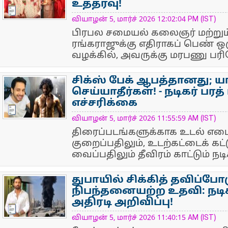
உத்தரவு!
NewsIcon
வியாழன் 5, மார்ச் 2026 12:02:04 PM (IST)
பிரபல சமையல் கலைஞர் மற்றும் ந
ரங்கராஜுக்கு எதிராகப் பெண் ஒ
வழக்கில், அவருக்கு மரபணு பர
சிக்ஸ் பேக் ஆபத்தானது; யா
செய்யாதீர்கள்! - நடிகர் பரத
எச்சரிக்கை
NewsIcon
வியாழன் 5, மார்ச் 2026 11:55:59 AM (IST)
திரைப்படங்களுக்காக உடல் எட
குறைப்பதிலும், உடற்கட்டைக் கட
வைப்பதிலும் தீவிரம் காட்டும் நட
துபாயில் சிக்கித் தவிப்போர
நிபந்தனையற்ற உதவி: நடிக
அதிரடி அறிவிப்பு!
NewsIcon
வியாழன் 5, மார்ச் 2026 11:40:15 AM (IST)