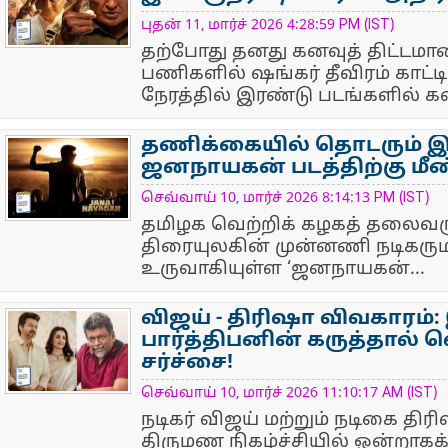
NewsIcon
புதன் 11, மார்ச் 2026 4:28:59 PM (IST)
தற்போது தனது கனவுத் திட்டமான
பணிகளில் ஷங்கர் தீவிரம் காட்டி
நேரத்தில் இரண்டு படங்களில் கவ
தணிக்கையில் தொடரும் இ
ஜனநாயகன் படத்திற்கு மீண்
NewsIcon
செவ்வாய் 10, மார்ச் 2026 8:14:13 PM (IST)
தமிழக வெற்றிக் கழகத் தலைவரும
திரையுலகின் முன்னணி நடிகருமா
உருவாகியுள்ள ‘ஜனநாயகன்...
விஜய் - திரிஷா விவகாரம்:
பார்த்திபனின் கருத்தால் வ
சர்ச்சை!
NewsIcon
செவ்வாய் 10, மார்ச் 2026 11:10:17 AM (IST)
நடிகர் விஜய் மற்றும் நடிகை த
திருமண நிகழ்ச்சியில் ஒன்றாக