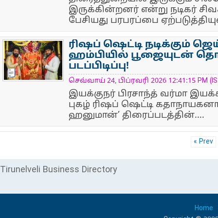
இருக்கின்றனர் என்று நடிகர் சி
பேசியது பரபரப்பை ஏற்படுத்தியு
ரிஷப் ஷெட்டி நடிக்கும் ஜ
ஹம்பியில் பூஜையுடன் த
படப்பிடிப்பு!
NewsIcon
செவ்வாய் 24, பிப்ரவரி 2026 12:41:15 PM (IS
இயக்குநர் பிரசாந்த் வர்மா இயக்க
புகழ் ரிஷப் ஷெட்டி கதாநாயகனாக
ஹனுமான்’ திரைப்படத்தின்....
« Prev
Tirunelveli Business Directory
Home