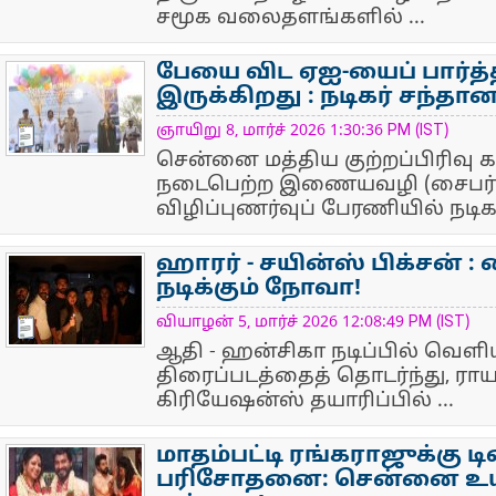
சமூக வலைதளங்களில் ...
பேயை விட ஏஐ-யைப் பார்த்
இருக்கிறது : நடிகர் சந்தா
NewsIcon
ஞாயிறு 8, மார்ச் 2026 1:30:36 PM (IST)
சென்னை மத்திய குற்றப்பிரிவு க
நடைபெற்ற இணையவழி (சைபர்) கு
விழிப்புணர்வுப் பேரணியில் நடிகர்
ஹாரர் - சயின்ஸ் பிக்சன் :
நடிக்கும் நோவா!
NewsIcon
வியாழன் 5, மார்ச் 2026 12:08:49 PM (IST)
ஆதி - ஹன்சிகா நடிப்பில் வெளிய
திரைப்படத்தைத் தொடர்ந்து, ராய
கிரியேஷன்ஸ் தயாரிப்பில் ...
மாதம்பட்டி ரங்கராஜுக்கு ட
பரிசோதனை: சென்னை உயர