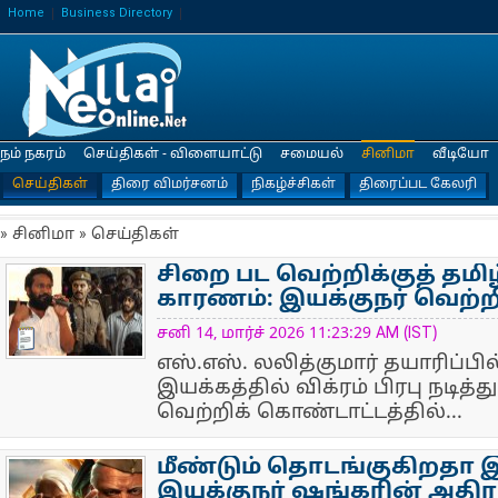
Home
Business Directory
நம் நகரம்
செய்திகள் - விளையாட்டு
சமையல்
சினிமா
வீடியோ
செய்திகள்
திரை விமர்சனம்
நிகழ்ச்சிகள்
திரைப்பட கேலரி
» சினிமா » செய்திகள்
சிறை பட வெற்றிக்குத் தமிழ
காரணம்: இயக்குநர் வெற்ற
NewsIcon
சனி 14, மார்ச் 2026 11:23:29 AM (IST)
எஸ்.எஸ். லலித்குமார் தயாரிப்பில
இயக்கத்தில் விக்ரம் பிரபு நடித்த
வெற்றிக் கொண்டாட்டத்தில்...
மீண்டும் தொடங்குகிறதா இந
இயக்குநர் ஷங்கரின் அதிரடி