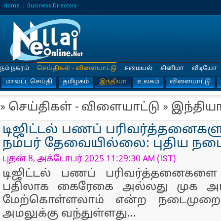
Home
Business Directory
நம் நகரம்
செய்திகள் - விளையாட்டு
சமையல்
சினிமா
வீடியோ
மாவட்ட செய்தி
தமிழகம்
இந்தியா
உலகம்
விளையாட்டு
» செய்திகள் - விளையாட்டு » இந்திய
டிஜிட்டல் பணப் பரிவர்த்தனைகளு
நம்பர் தேவையில்லை: புதிய நட
புதன் 8, அக்டோபர் 2025 11:29:30 AM (IST)
டிஜிட்டல் பணப் பரிவர்த்தனைகளை 
பதிலாக கைரேகை அல்லது முக அங்
மேற்கொள்ளலாம் என்ற நடைமுறை
அமலுக்கு வந்துள்ளது...