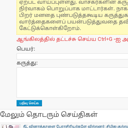
ஏற்பட வாய்ப்புள்ளது. வாசகர்களின் கருத
நிர்வாகம் பொறுப்பாக மாட்டார்கள். நாக
பிறர் மனதை புண்படுத்தகூடிய கருத்து
வார்த்தைகளைப் பயன்படுத்துவதை தவிர்
கேட்டுக்கொள்கிறோம்.
ஆங்கிலத்தில் தட்டச்சு செய்ய Ctrl+G -ஐ அ
பெயர்:
கருத்து:
மேலும் தொடரும் செய்திகள்
நீட் வினாத்தாளை பேராசிரியர்களே விற்றனர்: சிபிஐ குற்றப்