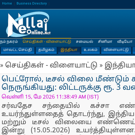
Home
Business Directory
நம் நகரம்
செய்திகள் - விளையாட்டு
சமையல்
சினிமா
வீடியோ
மாவட்ட செய்தி
தமிழகம்
இந்தியா
உலகம்
விளையாட்டு
» செய்திகள் - விளையாட்டு » இந்திய
பெட்ரோல், டீசல் விலை மீண்டும்
நெருங்கியது: லிட்டருக்கு ரூ. 3 
வெள்ளி 15, மே 2026 11:38:49 AM (IST)
சர்வதேச சந்தையில் கச்சா எ
உயர்ந்துள்ளதைத் தொடர்ந்து, இந்திய
மற்றும் டீசல் விலையை எண்ணெய்
இன்று (15.05.2026) உயர்த்தியுள்ளன