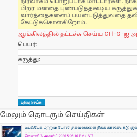
நிர்வாகம் பொறுப்பாக மாட்டார்கள். நாக
பிறர் மனதை புண்படுத்தகூடிய கருத்து
வார்த்தைகளைப் பயன்படுத்துவதை தவிர்
கேட்டுக்கொள்கிறோம்.
ஆங்கிலத்தில் தட்டச்சு செய்ய Ctrl+G -ஐ அ
பெயர்:
கருத்து:
மேலும் தொடரும் செய்திகள்
டீப்ஃபேக் மற்றும் போலி தகவல்களை நீக்க காலக்கெடு குறைப
வெள்ளி 7, ஆகஸ்ட் 2026 5:05:16 PM (IST)