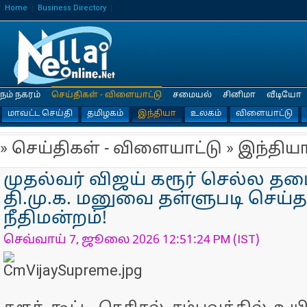
Home
Business Directory
நம் நகரம்
செய்திகள் - விளையாட்டு
சமையல்
சினிமா
வீடியோ
மாவட்ட செய்தி
தமிழகம்
இந்தியா
உலகம்
விளையாட்டு
» செய்திகள் - விளையாட்டு » இந்திய
முதல்வர் விஜய் கரூர் செல்ல த
தி.மு.க. மனுவை தள்ளுபடி செய்த
நீதிமன்றம்!
செவ்வாய் 7, ஜூலை 2026 12:51:24 PM (IST)