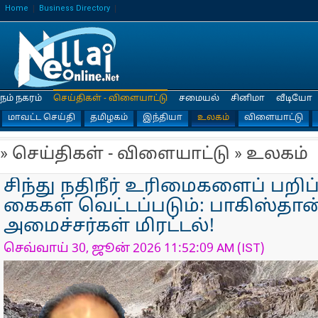
Home
Business Directory
நம் நகரம்
செய்திகள் - விளையாட்டு
சமையல்
சினிமா
வீடியோ
மாவட்ட செய்தி
தமிழகம்
இந்தியா
உலகம்
விளையாட்டு
» செய்திகள் - விளையாட்டு » உலகம்
சிந்து நதிநீர் உரிமைகளைப் பறிப
கைகள் வெட்டப்படும்: பாகிஸ்தான
அமைச்சர்கள் மிரட்டல்!
செவ்வாய் 30, ஜூன் 2026 11:52:09 AM (IST)