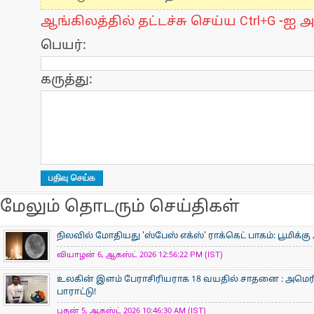
ஆங்கிலத்தில் தட்டச்சு செய்ய Ctrl+G -ஐ அ
பெயர்:
கருத்து:
மேலும் தொடரும் செய்திகள்
நிலவில் மோதியது 'ஸ்பேஸ் எக்ஸ்' ராக்கெட் பாகம்: பூமிக்க
வியாழன் 6, ஆகஸ்ட் 2026 12:56:22 PM (IST)
உலகின் இளம் பேராசிரிய​ராக 18 வயதில் சாதனை : அமெரி
பாராட்டு!
புதன் 5, ஆகஸ்ட் 2026 10:46:30 AM (IST)