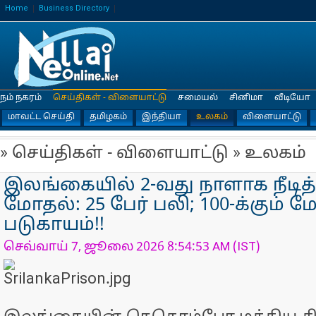
Home
Business Directory
நம் நகரம்
செய்திகள் - விளையாட்டு
சமையல்
சினிமா
வீடியோ
மாவட்ட செய்தி
தமிழகம்
இந்தியா
உலகம்
விளையாட்டு
» செய்திகள் - விளையாட்டு » உலகம்
இலங்கையில் 2-வது நாளாக நீடித
மோதல்: 25 பேர் பலி; 100-க்கும் ம
படுகாயம்!!
செவ்வாய் 7, ஜூலை 2026 8:54:53 AM (IST)