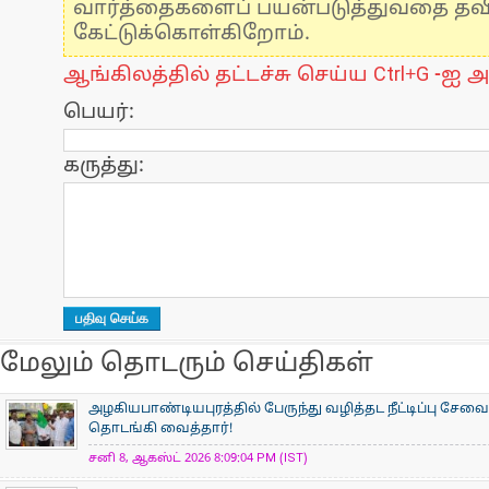
வார்த்தைகளைப் பயன்படுத்துவதை தவிர்
கேட்டுக்கொள்கிறோம்.
ஆங்கிலத்தில் தட்டச்சு செய்ய Ctrl+G -ஐ அ
பெயர்:
கருத்து:
மேலும் தொடரும் செய்திகள்
அழகியபாண்டியபுரத்தில் பேருந்து வழித்தட நீட்டிப்பு சேவை
தொடங்கி வைத்தார்!
சனி 8, ஆகஸ்ட் 2026 8:09:04 PM (IST)