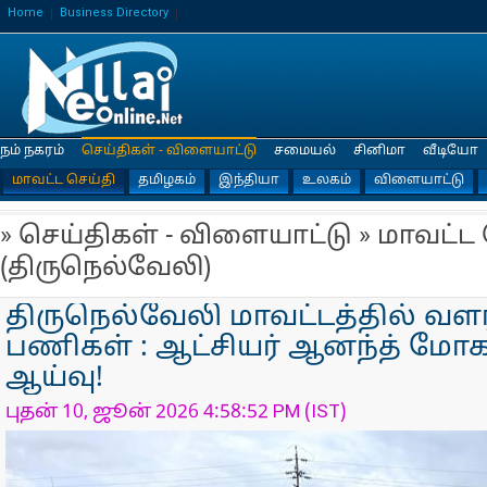
Home
Business Directory
நம் நகரம்
செய்திகள் - விளையாட்டு
சமையல்
சினிமா
வீடியோ
மாவட்ட செய்தி
தமிழகம்
இந்தியா
உலகம்
விளையாட்டு
» செய்திகள் - விளையாட்டு » மாவட்ட
(திருநெல்வேலி)
திருநெல்வேலி மாவட்டத்தில் வளர்ச்
பணிகள் : ஆட்சியர் ஆனந்த் மோக
ஆய்வு!
புதன் 10, ஜூன் 2026 4:58:52 PM (IST)