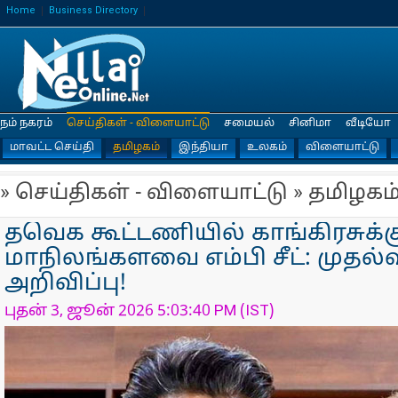
Home
Business Directory
நம் நகரம்
செய்திகள் - விளையாட்டு
சமையல்
சினிமா
வீடியோ
மாவட்ட செய்தி
தமிழகம்
இந்தியா
உலகம்
விளையாட்டு
» செய்திகள் - விளையாட்டு » தமிழகம
தவெக கூட்டணியில் காங்கிரசுக்க
மாநிலங்களவை எம்பி சீட்: முதல்வ
அறிவிப்பு!
புதன் 3, ஜூன் 2026 5:03:40 PM (IST)