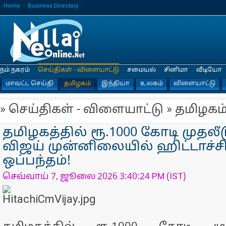
Home
Business Directory
நம் நகரம்
செய்திகள் - விளையாட்டு
சமையல்
சினிமா
வீடியோ
மாவட்ட செய்தி
தமிழகம்
இந்தியா
உலகம்
விளையாட்டு
» செய்திகள் - விளையாட்டு » தமிழகம
தமிழகத்தில் ரூ.1000 கோடி முதலீட
விஜய் முன்னிலையில் ஹிட்டாச்ச
ஒப்பந்தம்!
செவ்வாய் 7, ஜூலை 2026 3:40:24 PM (IST)