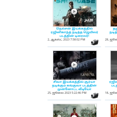
NewsIcon
நெல்சன் இயக்கத்தில்
தன
ரஜினிகாந்த் நடித்த ஜெயிலர்
நடித
படத்தின் டிரைலர்!
2, ஆகஸ்ட் 2023 7:58:02 PM
28, ஜூல
NewsIc
NewsIcon
சிவா இயக்கத்தில் சூர்யா
ரஜின
நடிக்கும் கங்குவா படத்தின்
படத
முன்னோட்ட வீடியோ
25, ஜூலை 2023 5:22:46 PM
18, ஜூல
NewsIc