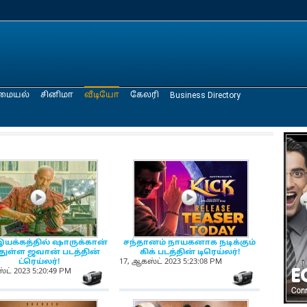
மையல்
சினிமா
வீடியோ
கேலரி
Business Directory
NewsIcon
NewsIcon
இயக்கத்தில் ஷாருக்கான்
சந்தானம் நாயகனாக நடிக்கும்
்துள்ள ஜவான் படத்தின்
கிக் படத்தின் டிரெய்லர்!
ட்ரெய்லர்!
17, ஆகஸ்ட் 2023 5:23:08 PM
்ட் 2023 5:20:49 PM
on
NewsIcon
NewsIcon