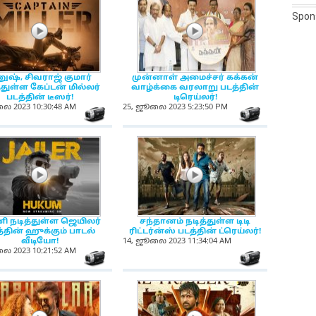
Spon
NewsIcon
NewsIcon
ுஷ், சிவராஜ் குமார்
முன்னாள் அமைச்சர் கக்கன்
்துள்ள கேப்டன் மில்லர்
வாழ்க்கை வரலாறு படத்தின்
படத்தின் டீஸர்!
டிரெய்லர்!
ை 2023 10:30:48 AM
25, ஜூலை 2023 5:23:50 PM
on
NewsIcon
NewsIcon
NewsIcon
NewsIcon
ி நடித்துள்ள ஜெயிலர்
சந்தானம் நடித்துள்ள டிடி
்தின் ஹுக்கும் பாடல்
ரிட்டர்ன்ஸ் படத்தின் ட்ரெய்லர்!
வீடியோ!
14, ஜூலை 2023 11:34:04 AM
ை 2023 10:21:52 AM
on
NewsIcon
NewsIcon