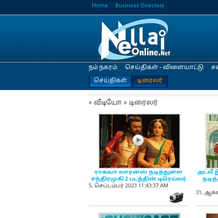
Home
Business Directory
நம் நகரம்
செய்திகள் - விளையாட்டு
ச
செய்திகள்
டிரைலர்
» வீடியோ » டிரைலர்
NewsIcon
ராகவா லாரன்ஸ் நடித்துள்ள
அட்லீ 
சந்திரமுகி 2 படத்தின் டிரெய்லர்
நடித
5, செப்டம்பர் 2023 11:43:37 AM
31, ஆகஸ
NewsIc