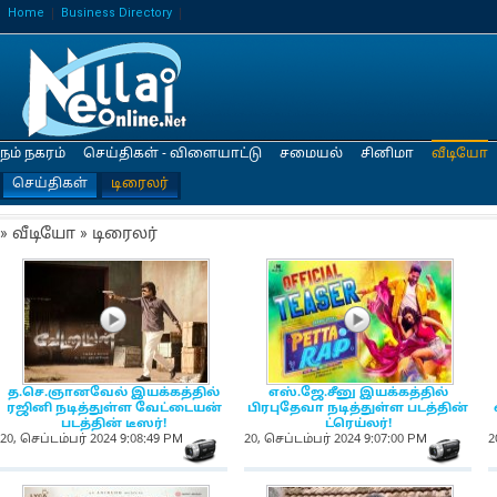
Home
Business Directory
நம் நகரம்
செய்திகள் - விளையாட்டு
சமையல்
சினிமா
வீடியோ
செய்திகள்
டிரைலர்
» வீடியோ » டிரைலர்
NewsIcon
NewsIcon
த.செ.ஞானவேல் இயக்கத்தில்
எஸ்.ஜே.சீனு இயக்கத்தில்
ரஜினி நடித்துள்ள வேட்டையன்
பிரபுதேவா நடித்துள்ள படத்தின்
படத்தின் டீஸர்!
ட்ரெய்லர்!
20, செப்டம்பர் 2024 9:08:49 PM
20, செப்டம்பர் 2024 9:07:00 PM
2
NewsIcon
Ne