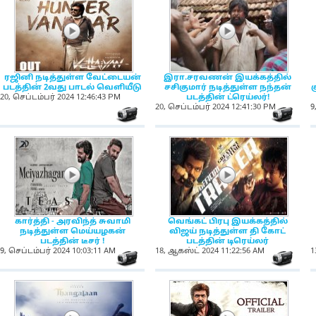
NewsIcon
NewsIcon
ரஜினி நடித்துள்ள வேட்டையன்
இரா.சரவணன் இயக்கத்தில்
படத்தின் 2வது பாடல் வெளியீடு
சசிகுமார் நடித்துள்ள நந்தன்
20, செப்டம்பர் 2024 12:46:43 PM
படத்தின் ட்ரெய்லர்!
20, செப்டம்பர் 2024 12:41:30 PM
9
NewsIcon
Ne
NewsIcon
NewsIcon
கார்த்தி - அரவிந்த் சுவாமி
வெங்கட் பிரபு இயக்கத்தில்
நடித்துள்ள மெய்யழகன்
விஜய் நடித்துள்ள தி கோட்
படத்தின் டீசர் !
படத்தின் டிரெய்லர்
9, செப்டம்பர் 2024 10:03:11 AM
18, ஆகஸ்ட் 2024 11:22:56 AM
1
NewsIcon
Ne