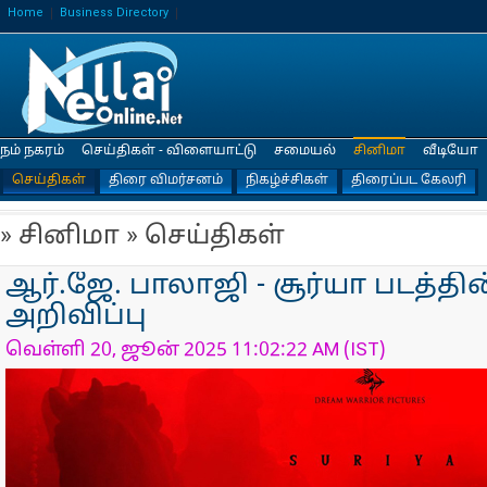
Home
Business Directory
நம் நகரம்
செய்திகள் - விளையாட்டு
சமையல்
சினிமா
வீடியோ
செய்திகள்
திரை விமர்சனம்
நிகழ்ச்சிகள்
திரைப்பட கேலரி
» சினிமா » செய்திகள்
ஆர்.ஜே. பாலாஜி - சூர்யா படத்தின
அறிவிப்பு
வெள்ளி 20, ஜூன் 2025 11:02:22 AM (IST)