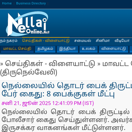
Home
Business Directory
நம் நகரம்
செய்திகள் - விளையாட்டு
சமையல்
சினிமா
வீடியோ
மாவட்ட செய்தி
தமிழகம்
இந்தியா
உலகம்
விளையாட்டு
» செய்திகள் - விளையாட்டு » மாவட்ட
(திருநெல்வேலி)
நெல்லையில் தொடர் பைக் திருட்டி
பேர் கைது: 8 பைக்குகள் மீட்பு
சனி 21, ஜூன் 2025 12:41:09 PM (IST)
நெல்லையில் தொடர் பைக் திருட்டில்
போலீசார் கைது செய்துள்ளனர். அவர்க
இருசக்கர வாகனங்கள் மீட்டுள்ளனர்.