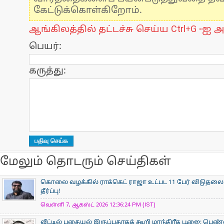
கேட்டுக்கொள்கிறோம்.
ஆங்கிலத்தில் தட்டச்சு செய்ய Ctrl+G -ஐ அ
பெயர்:
கருத்து:
மேலும் தொடரும் செய்திகள்
கொலை வழக்கில் ராக்கெட் ராஜா உட்பட 11 பேர் விடுதலை:
தீர்ப்பு!
வெள்ளி 7, ஆகஸ்ட் 2026 12:36:24 PM (IST)
வீட்டில் புதையல் இருப்பதாகக் கூறி மாந்திரீக பூஜை: பெண்