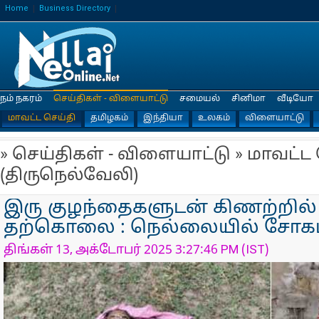
Home
Business Directory
நம் நகரம்
செய்திகள் - விளையாட்டு
சமையல்
சினிமா
வீடியோ
மாவட்ட செய்தி
தமிழகம்
இந்தியா
உலகம்
விளையாட்டு
» செய்திகள் - விளையாட்டு » மாவட்ட
(திருநெல்வேலி)
இரு குழந்தைகளுடன் கிணற்றில் க
தற்கொலை : நெல்லையில் சோகம
திங்கள் 13, அக்டோபர் 2025 3:27:46 PM (IST)