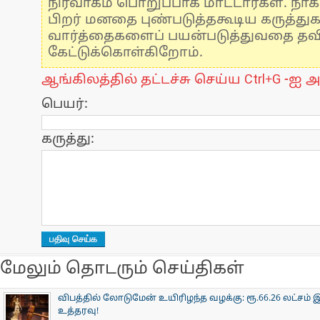
நிர்வாகம் பொறுப்பாக மாட்டார்கள். நாக
பிறர் மனதை புண்படுத்தகூடிய கருத்து
வார்த்தைகளைப் பயன்படுத்துவதை தவிர்
கேட்டுக்கொள்கிறோம்.
ஆங்கிலத்தில் தட்டச்சு செய்ய Ctrl+G -ஐ அ
பெயர்:
கருத்து:
மேலும் தொடரும் செய்திகள்
விபத்தில் லோடுமேன் உயிரிழந்த வழக்கு: ரூ.66.26 லட்சம் இ
உத்தரவு!