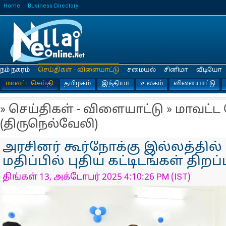
Home
Business Directory
நம் நகரம்
செய்திகள் - விளையாட்டு
சமையல்
சினிமா
வீடியோ
மாவட்ட செய்தி
தமிழகம்
இந்தியா
உலகம்
விளையாட்டு
» செய்திகள் - விளையாட்டு » மாவட்ட
(திருநெல்வேலி)
அரசினர் கூர்நோக்கு இல்லத்தில் 
மதிப்பில் புதிய கட்டிடங்கள் திறப்
திங்கள் 13, அக்டோபர் 2025 4:10:26 PM (IST)