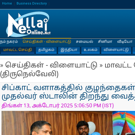
Home
Business Directory
நம் நகரம்
செய்திகள் - விளையாட்டு
சமையல்
சினிமா
வீடியோ
மாவட்ட செய்தி
தமிழகம்
இந்தியா
உலகம்
விளையாட்டு
» செய்திகள் - விளையாட்டு » மாவட்ட
(திருநெல்வேலி)
சிப்காட் வளாகத்தில் குழந்தைகள்
முதல்வர் ஸ்டாலின் திறந்து வைத்த
திங்கள் 13, அக்டோபர் 2025 5:06:50 PM (IST)